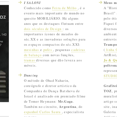
I SALONI
Meus m
Conhecido como
Feira de Milão
, é o
A "Histó
evento mais importante do mundo no
Brasil"
quesito MOBILIÁRIO. Há alguns
pelo ót
anos que os destaques flutuam entre
Fiquei 
dois séculos de Design
: os
diverso
importantes ícones de meados do
ambient
séc.XX e as inovadoras soluções para
entrevi
os espaços compactos do séc.XXI:
Trampo
mesinhas
e
pufes
, pequenas
cadeiras
(
linha 
de balanço
com novas funções,
ArtRio)
tramas
diversas que dão leveza aos
Jo & Q
móveis.
poltro
represe
Dancing
STUDI
O método de Ohad Naharin,
coreógrafo e diretor artístico da
Grafite
Companhia de Dança Batsheva de
TOZ
, p
Israel é analisado em premiado filme
muralis
de Tomer Heymann:
Mr.Gaga
.
artigo 
Também no circuito,
Argentina
, do
site, in
espanhol Carlos Saura
, especialista
Galeria