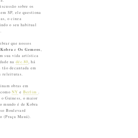
ca.
iscussão sobre os
 em SP, ele questiona
as, o cinza
indo o seu habitual
.
mbrar que nossos
s
Kobra
e
Os Gemeos
,
m sua vida artística
idade na
déc.80
, há
s tão decantada em
 releituras.
sinam obras em
s como
NY
e
Berlim
.
 o Guiness, o maior
do mundo é de Kobra
sso Boulevard
o (Praça Mauá).