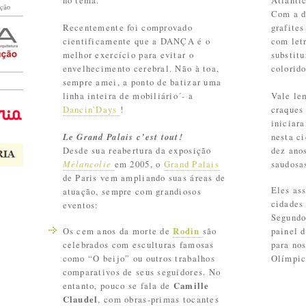
no tema.
Atlânti
ução
Com a d
Recentemente foi comprovado
grafites
cientificamente que a DANÇA é o
com letr
melhor exercício para evitar o
substitu
envelhecimento cerebral. Não à toa,
colorido
sempre amei, a ponto de batizar uma
linha inteira de mobiliário´- a
Vale le
Dancin’Days
!
craque
iniciara
Le Grand Palais c’est tout!
nesta c
Desde sua reabertura da exposição
dez ano
Mélancolie
em 2005, o
Grand Palais
saudosas
de Paris vem ampliando suas áreas de
Eles as
atuação, sempre com grandiosos
cidade
eventos:
Segundo
Os cem anos da morte de
Rodin
são
painel 
celebrados com esculturas famosas
para no
como “O beijo” ou outros trabalhos
Olímpic
comparativos de seus seguidores. No
entanto, pouco se fala de
Camille
Claudel
, com obras-primas tocantes