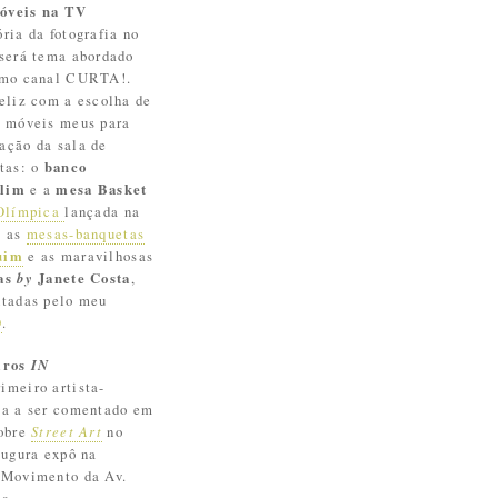
óveis na TV
ria da fotografia no
 será tema abordado
imo canal CURTA!.
feliz com a escolha de
s móveis meus para
ação da sala de
stas: o
banco
lim
e a
mesa Basket
Olímpica
lançada na
, as
mesas-banquetas
uim
e as maravilhosas
nas
by
Janete Costa
,
ntadas pelo meu
O
.
iros
IN
rimeiro artista-
ta a ser comentado em
sobre
Street Art
no
augura expô na
 Movimento da Av.