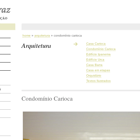
home
»
arquitetura
» condomínio carioca
Arquitetura
Casa Carioca
Condomínio Carioca
Edifício Ipanema
Edifício Urca
Casa Barra
Casa em etapas
Orquidário
Textos Ilustrados
S
Condomínio Carioca