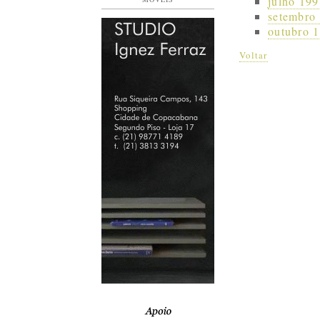
julho 199
setembro 
outubro 1
Voltar