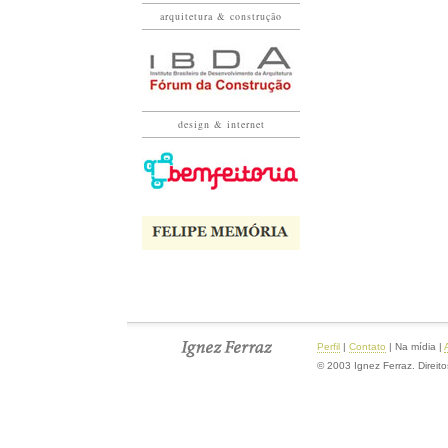
arquitetura & construção
design & internet
Perfil
|
Contato
|
Na mídia
|
© 2003 Ignez Ferraz. Direit