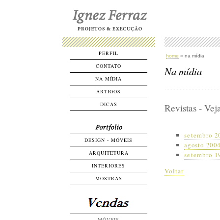
PERFIL
home
» na mídia
CONTATO
Na mídia
NA MÍDIA
ARTIGOS
DICAS
Revistas - Ve
setembro 2
DESIGN - MÓVEIS
agosto 2004
ARQUITETURA
setembro 1
INTERIORES
Voltar
MOSTRAS
MÓVEIS