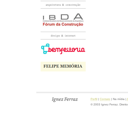
arquitetura & construção
design & internet
Perfil
|
Contato
|
Na mídia
|
© 2003 Ignez Ferraz. Direit