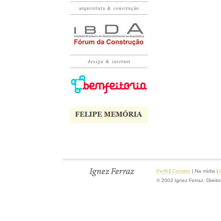
arquitetura & construção
design & internet
Perfil
|
Contato
|
Na mídia
|
© 2003 Ignez Ferraz. Direit