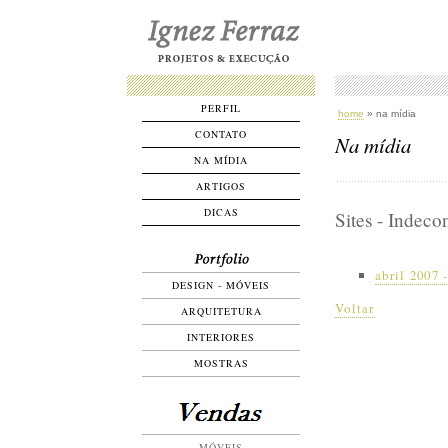
PERFIL
home
» na mídia
CONTATO
Na mídia
NA MÍDIA
ARTIGOS
DICAS
Sites - Indec
abril 2007 
DESIGN - MÓVEIS
Voltar
ARQUITETURA
INTERIORES
MOSTRAS
MÓVEIS