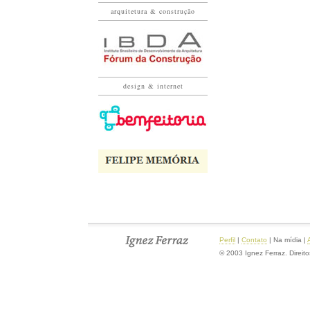
arquitetura & construção
design & internet
Perfil
|
Contato
|
Na mídia
|
© 2003 Ignez Ferraz. Direit