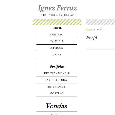
PERFIL
home
» perfil
CONTATO
Perfil
NA MÍDIA
ARTIGOS
DICAS
DESIGN - MÓVEIS
ARQUITETURA
INTERIORES
MOSTRAS
MÓVEIS