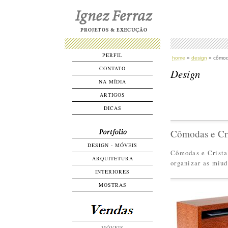
PERFIL
home
»
design
» cômoda
CONTATO
Design
NA MÍDIA
ARTIGOS
DICAS
Cômodas e Cri
DESIGN - MÓVEIS
Cômodas e Cristal
ARQUITETURA
organizar as miud
INTERIORES
MOSTRAS
MÓVEIS